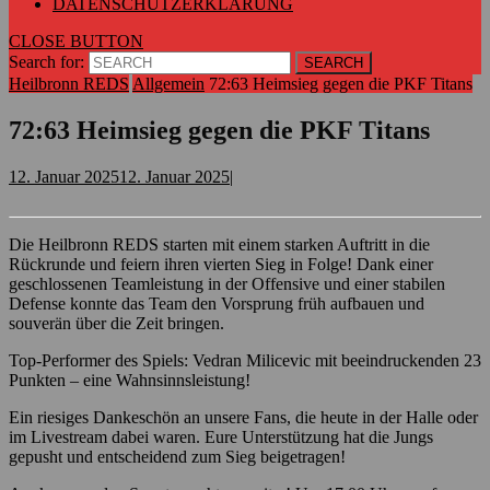
DATENSCHUTZERKLÄRUNG
CLOSE BUTTON
Search for:
Heilbronn REDS
Allgemein
72:63 Heimsieg gegen die PKF Titans
72:63 Heimsieg gegen die PKF Titans
12. Januar 2025
12. Januar 2025
|
Die Heilbronn REDS starten mit einem starken Auftritt in die
Rückrunde und feiern ihren vierten Sieg in Folge! Dank einer
geschlossenen Teamleistung in der Offensive und einer stabilen
Defense konnte das Team den Vorsprung früh aufbauen und
souverän über die Zeit bringen.
Top-Performer des Spiels: Vedran Milicevic mit beeindruckenden 23
Punkten – eine Wahnsinnsleistung!
Ein riesiges Dankeschön an unsere Fans, die heute in der Halle oder
im Livestream dabei waren. Eure Unterstützung hat die Jungs
gepusht und entscheidend zum Sieg beigetragen!