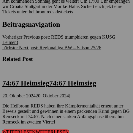
Am kommenden Sonntag geht es weiter! Um 17:00 Uhr empfangen
wir Croatia Stuttgart in der Mörike-Halle. Sichert euch jetzt eure
Tickets unter: heilbronnreds.de/tickets
Beitragsnavigation
Vorheriger
Previous post:
REDS triumphieren gegen KUSG
Leimen!
nächster
Next post:
Regionalliga BW – Saison 25/26
Related Post
74:67 Heimsieg
74:67 Heimsieg
20. Oktober 2024
20. Oktober 2024
|
Die Heilbronn REDS haben ihre Kämpfermentalität erneut unter
Beweis gestellt und gewinnen in einem packenden Krimi gegen BG
Remseck mit 74:67. Nach einer starken Anfangsphase übernahm
Remseck im zweiten Viertel
WEITERLESEN
WEITERLESEN