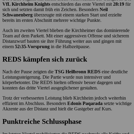
VfL Kirchheim Knights
entschieden das erste Viertel mit
28:19
für
sich und setzten damit früh ein Zeichen. Besonders
Neil
Schwanenberg
überzeugte mit einem starken Start und erzielte
bereits im ersten Abschnitt mehrere wichtige Punkte.
Auch im zweiten Viertel blieben die Kirchheimer das dominierende
Team auf dem Parkett. Mit einer aggressiven Offense und sicherem
Distanzwurf bauten sie ihre Führung weiter aus und gingen mit
einem
52:35-Vorsprung
in die Halbzeitpause.
REDS kämpfen sich zurück
Nach der Pause zeigten die
TSG Heilbronn REDS
eine deutliche
Leistungssteigerung. Die Partie wurde nun intensiver und
körperbetonter. Die REDS hielten offensiv besser dagegen und
konnten das dritte Viertel ausgeglichener gestalten.
Trotz der verbesserten Leistung blieb Kirchheim jedoch weiterhin
effizient im Abschluss. Besonders
Edonis Paqarada
setzte wichtige
Akzente aus der Distanz und hielt die Gastgeber auf Kurs.
Punktreiche Schlussphase