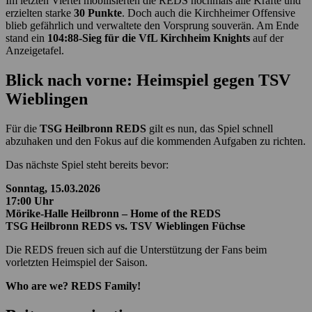
Im letzten Viertel mobilisierten die REDS nochmals alle Kräfte und
erzielten starke
30 Punkte
. Doch auch die Kirchheimer Offensive
blieb gefährlich und verwaltete den Vorsprung souverän. Am Ende
stand ein
104:88-Sieg für die VfL Kirchheim Knights
auf der
Anzeigetafel.
Blick nach vorne: Heimspiel gegen TSV
Wieblingen
Für die
TSG Heilbronn REDS
gilt es nun, das Spiel schnell
abzuhaken und den Fokus auf die kommenden Aufgaben zu richten.
Das nächste Spiel steht bereits bevor:
Sonntag, 15.03.2026
17:00 Uhr
Mörike-Halle Heilbronn – Home of the REDS
TSG Heilbronn REDS vs. TSV Wieblingen Füchse
Die REDS freuen sich auf die Unterstützung der Fans beim
vorletzten Heimspiel der Saison.
Who are we? REDS Family!