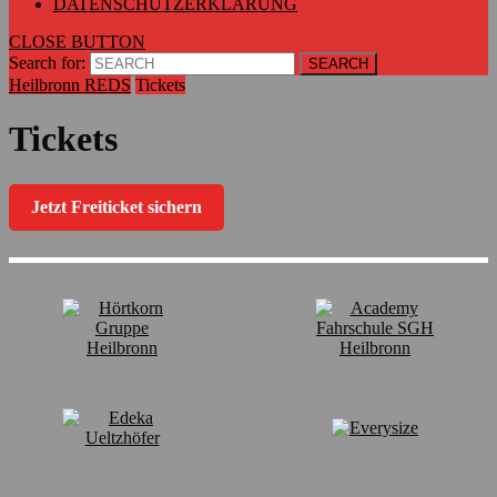
DATENSCHUTZERKLÄRUNG
CLOSE BUTTON
Search for:
Heilbronn REDS
Tickets
Tickets
Jetzt Freiticket sichern