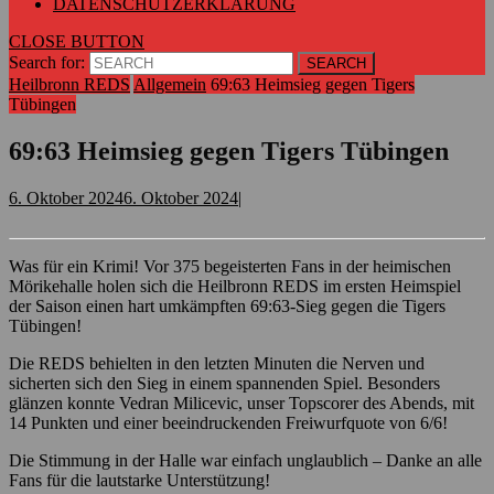
DATENSCHUTZERKLÄRUNG
CLOSE BUTTON
Search for:
Heilbronn REDS
Allgemein
69:63 Heimsieg gegen Tigers
Tübingen
69:63 Heimsieg gegen Tigers Tübingen
6. Oktober 2024
6. Oktober 2024
|
Was für ein Krimi! Vor 375 begeisterten Fans in der heimischen
Mörikehalle holen sich die Heilbronn REDS im ersten Heimspiel
der Saison einen hart umkämpften 69:63-Sieg gegen die Tigers
Tübingen!
Die REDS behielten in den letzten Minuten die Nerven und
sicherten sich den Sieg in einem spannenden Spiel. Besonders
glänzen konnte Vedran Milicevic, unser Topscorer des Abends, mit
14 Punkten und einer beeindruckenden Freiwurfquote von 6/6!
Die Stimmung in der Halle war einfach unglaublich – Danke an alle
Fans für die lautstarke Unterstützung!