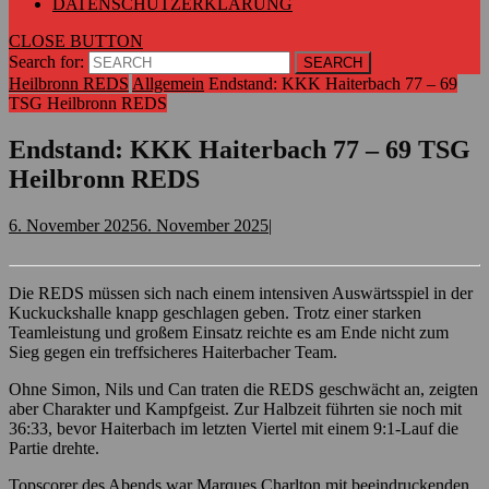
DATENSCHUTZERKLÄRUNG
CLOSE BUTTON
Search for:
Heilbronn REDS
Allgemein
Endstand: KKK Haiterbach 77 – 69
TSG Heilbronn REDS
Endstand: KKK Haiterbach 77 – 69 TSG
Heilbronn REDS
6. November 2025
6. November 2025
|
Die REDS müssen sich nach einem intensiven Auswärtsspiel in der
Kuckuckshalle knapp geschlagen geben. Trotz einer starken
Teamleistung und großem Einsatz reichte es am Ende nicht zum
Sieg gegen ein treffsicheres Haiterbacher Team.
Ohne Simon, Nils und Can traten die REDS geschwächt an, zeigten
aber Charakter und Kampfgeist. Zur Halbzeit führten sie noch mit
36:33, bevor Haiterbach im letzten Viertel mit einem 9:1-Lauf die
Partie drehte.
Topscorer des Abends war Marques Charlton mit beeindruckenden