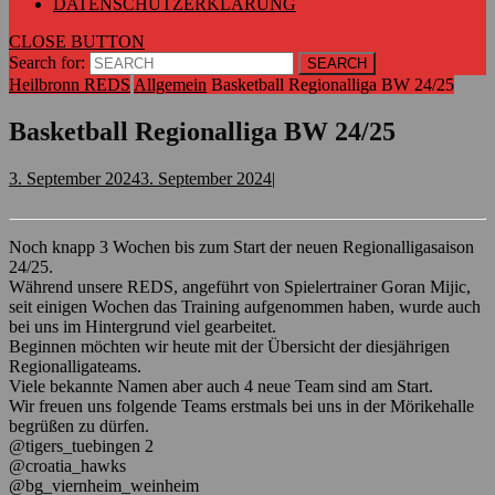
DATENSCHUTZERKLÄRUNG
CLOSE BUTTON
Search for:
Heilbronn REDS
Allgemein
Basketball Regionalliga BW 24/25
Basketball Regionalliga BW 24/25
3. September 2024
3. September 2024
|
Noch knapp 3 Wochen bis zum Start der neuen Regionalligasaison
24/25.
Während unsere REDS, angeführt von Spielertrainer Goran Mijic,
seit einigen Wochen das Training aufgenommen haben, wurde auch
bei uns im Hintergrund viel gearbeitet.
Beginnen möchten wir heute mit der Übersicht der diesjährigen
Regionalligateams.
Viele bekannte Namen aber auch 4 neue Team sind am Start.
Wir freuen uns folgende Teams erstmals bei uns in der Mörikehalle
begrüßen zu dürfen.
@tigers_tuebingen 2
@croatia_hawks
@bg_viernheim_weinheim