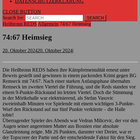
DATENSCHUTZERKLÄRUNG
CLOSE BUTTON
Search for:
Heilbronn REDS
Allgemein
74:67 Heimsieg
74:67 Heimsieg
20. Oktober 2024
20. Oktober 2024
|
Die Heilbronn REDS haben ihre Kämpfermentalität erneut unter
Beweis gestellt und gewinnen in einem packenden Krimi gegen BG
Remseck mit 74:67. Nach einer starken Anfangsphase übernahm
Remseck im zweiten Viertel die Führung, und die Reds standen vor
einem 9-Punkte-Rückstand im letzten Viertel. Doch die Stimmung
in der Mörikehalle war elektrisierend, als Stefan Vasovic
zweieinhalb Minuten vor Spielende mit einem wichtigen 3-Punkte-
Wurf den Rückstand auf nur fünf Punkte verkürzte – die Halle
tobte!
Überragender Spieler des Abends war Vedran Milicevic, der vor den
Augen seiner angereisten Mutter aus Bosnien eine absolute
Glanzleistung zeigte. Mit 26 Punkten, darunter vier Dreier, war er
der Topscorer der Partie und der entscheidende Faktor für den Sieg.