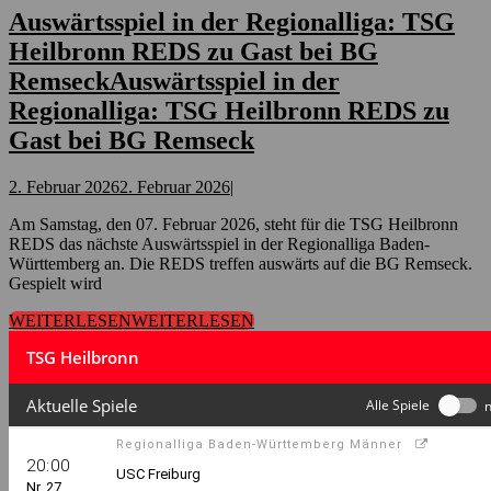
Auswärtsspiel in der Regionalliga: TSG
Heilbronn REDS zu Gast bei BG
Remseck
Auswärtsspiel in der
Regionalliga: TSG Heilbronn REDS zu
Gast bei BG Remseck
2. Februar 2026
2. Februar 2026
|
Am Samstag, den 07. Februar 2026, steht für die TSG Heilbronn
REDS das nächste Auswärtsspiel in der Regionalliga Baden-
Württemberg an. Die REDS treffen auswärts auf die BG Remseck.
Gespielt wird
WEITERLESEN
WEITERLESEN